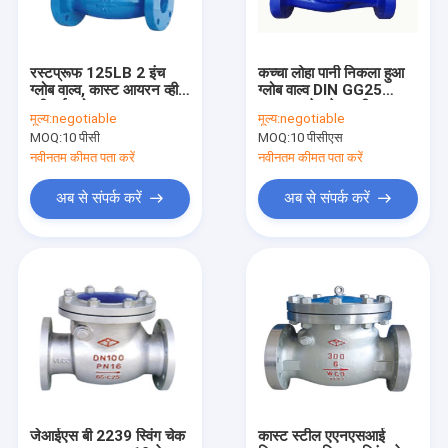
रस्टप्रूफ 125LB 2 इंच
कच्चा लोहा पानी निकला हुआ
ग्लोब वाल्व, कास्ट आयरन व्हील
ग्लोब वाल्व DIN GG25
एपीआई ग्लोब वाल्व;
PN16 स्टेनलेस स्टील
मूल्य:
negotiable
मूल्य:
negotiable
MOQ:
10 पीसी
MOQ:
10 पीसीएस
नवीनतम कीमत पता करें
नवीनतम कीमत पता करें
अब से संपर्क करें
अब से संपर्क करें
होम
उत्पादों
हमारे बारे में
जेआईएस बी 2239 स्विंग चेक
कास्ट स्टील एएनएसआई