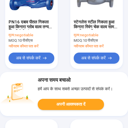
PN16 दबाव पीतल निकला
स्टेनलेस स्टील निकला हुआ
हुआ किनारा ग्लोब वाल्व तन्य
किनारा स्विंग चेक वाल्व सामग्री
लौह विरोधी जंग
नाइट्रिक एसिड 1.6 / 2.5 /
मूल्य:
negotiable
मूल्य:
negotiable
4.0 एमपीए
MOQ:
10 पीसीएस
MOQ:
10 पीसीएस
नवीनतम कीमत पता करें
नवीनतम कीमत पता करें
अब से संपर्क करें
अब से संपर्क करें
अपना समय बचाओ
हमें आप के साथ सबसे अच्छा उत्पादों से संपर्क करें।
अपनी आवश्यकता दें